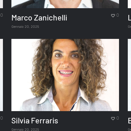
Marco Zanichelli
0
0
Gennaio 20, 2025
G
Silvia Ferraris
E
0
0
Gennaio 20, 2025
G